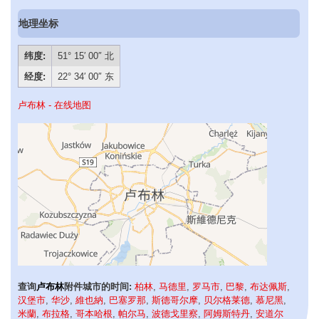
地理坐标
纬度:
51° 15′ 00″ 北
经度:
22° 34′ 00″ 东
卢布林 - 在线地图
查询
卢布林
附件城市的时间:
柏林
,
马德里
,
罗马市
,
巴黎
,
布达佩斯
,
汉堡市
,
华沙
,
維也納
,
巴塞罗那
,
斯德哥尔摩
,
贝尔格莱德
,
慕尼黑
,
米蘭
,
布拉格
,
哥本哈根
,
帕尔马
,
波德戈里察
,
阿姆斯特丹
,
安道尔