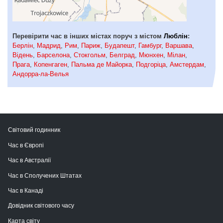
Перевірити час в інших містах поруч з містом
Люблін
:
Берлін
,
Мадрид
,
Рим
,
Париж
,
Будапешт
,
Гамбург
,
Варшава
,
Відень
,
Барселона
,
Стокгольм
,
Белград
,
Мюнхен
,
Мілан
,
Прага
,
Копенгаген
,
Пальма де Майорка
,
Подгоріца
,
Амстердам
,
Андорра-ла-Велья
Світовий годинник
Час в Європі
Час в Австралії
Час в Сполучених Штатах
Час в Канаді
Довідник світового часу
Карта світу