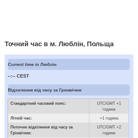
Точний час в м. Люблін, Польща
Current time in Люблін
--:--
CEST
Відхилення від часу за Гринвічем
Стандартний часовий пояс:
UTC/GMT +1
година
Літній час:
+1 година
Поточне відхілення від часу за
UTC/GMT +2
Грінвічем:
години