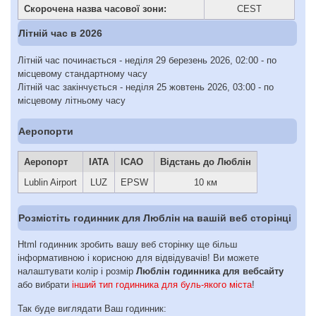
Скорочена назва часової зони:
CEST
Літній час в 2026
Літній час починається - неділя 29 березень 2026, 02:00 - по
місцевому стандартному часу
Літній час закінчується - неділя 25 жовтень 2026, 03:00 - по
місцевому літньому часу
Аеропорти
Аеропорт
IATA
ICAO
Відстань до Люблін
Lublin Airport
LUZ
EPSW
10 км
Розмістіть годинник для Люблін на вашій веб сторінці
Html годинник зробить вашу веб сторінку ще більш
інформативною і корисною для відвідувачів! Ви можете
налаштувати колір і розмір
Люблін годинника для вебсайту
або вибрати
інший тип годинника для буль-якого міста
!
Так буде виглядати Ваш годинник: