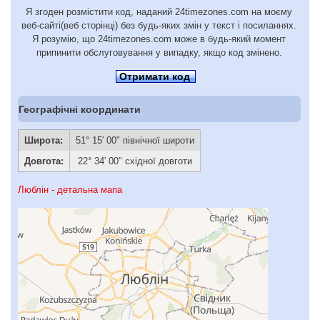
Я згоден розмістити код, наданий 24timezones.com на моєму
веб-сайті(веб сторінці) без будь-яких змін у текст і посиланнях.
Я розумію, що 24timezones.com може в будь-який момент
припинити обслуговування у випадку, якщо код змінено.
Отримати код
Географічні координати
Широта:
51° 15′ 00″ північної широти
Довгота:
22° 34′ 00″ східної довготи
Люблін - детальна мапа