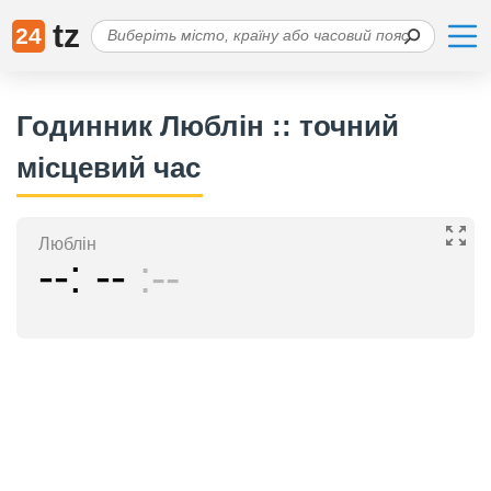
tz
24
Годинник Люблін :: точний
місцевий час
Люблін
--
--
--