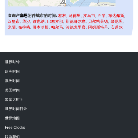
查询
卢塞恩
附件城市的时间:
柏林
,
马德里
,
罗马市
,
巴黎
,
布达佩斯
,
汉堡市
,
华沙
,
維也納
,
巴塞罗那
,
斯德哥尔摩
,
贝尔格莱德
,
慕尼黑
,
米蘭
,
布拉格
,
哥本哈根
,
帕尔马
,
波德戈里察
,
阿姆斯特丹
,
安道尔
世界时钟
欧洲时间
澳洲时间
美国时间
加拿大时间
世界时间目录
世界地图
Free Clocks
联系我们