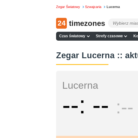
Zegar Światowy
Szwajcaria
Lucerna
24
timezones
Czas światowy
Strefy czasowe
Ko
Zegar Lucerna :: akt
Lucerna
--
--
--