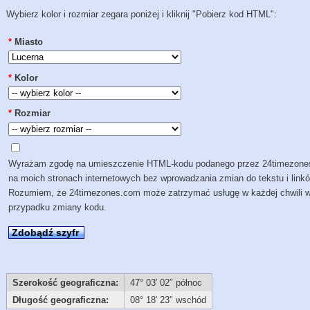
Wybierz kolor i rozmiar zegara poniżej i kliknij "Pobierz kod HTML":
*
Miasto
*
Kolor
*
Rozmiar
Wyrażam zgodę na umieszczenie HTML-kodu podanego przez 24timezon
na moich stronach internetowych bez wprowadzania zmian do tekstu i link
Rozumiem, że 24timezones.com może zatrzymać usługę w każdej chwili 
przypadku zmiany kodu.
Zdobądź szyfr
Szerokość geograficzna:
47° 03′ 02″ północ
Długość geograficzna:
08° 18′ 23″ wschód