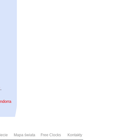
t
,
ndorra
iecie
Mapa świata
Free Clocks
Kontakty