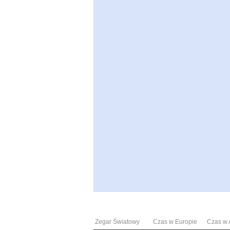
Zegar Światowy
Czas w Europie
Czas w A