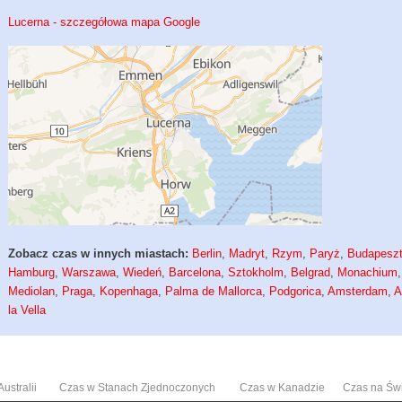
Lucerna - szczegółowa mapa Google
Zobacz czas w innych miastach:
Berlin
,
Madryt
,
Rzym
,
Paryż
,
Budapesz
Hamburg
,
Warszawa
,
Wiedeń
,
Barcelona
,
Sztokholm
,
Belgrad
,
Monachium
,
Mediolan
,
Praga
,
Kopenhaga
,
Palma de Mallorca
,
Podgorica
,
Amsterdam
,
A
la Vella
ustralii
Czas w Stanach Zjednoczonych
Czas w Kanadzie
Czas na Św