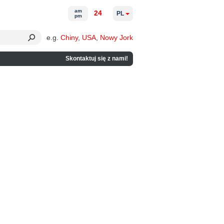
am
24
PL
pm
e.g.
Chiny
,
USA
,
Nowy Jork
Skontaktuj się z nami!