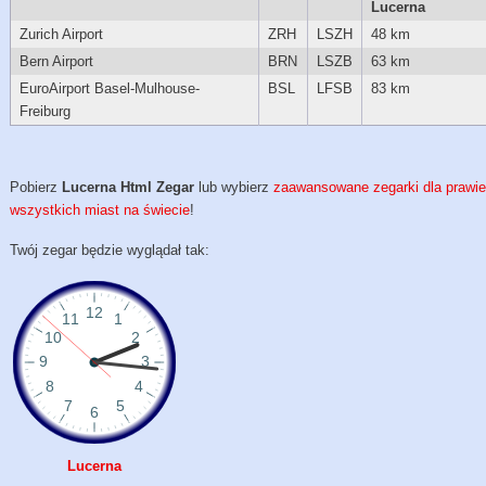
Lucerna
Zurich Airport
ZRH
LSZH
48 km
Bern Airport
BRN
LSZB
63 km
EuroAirport Basel-Mulhouse-
BSL
LFSB
83 km
Freiburg
Pobierz
Lucerna Html Zegar
lub wybierz
zaawansowane zegarki dla prawi
wszystkich miast na świecie
!
Twój zegar będzie wyglądał tak:
Lucerna