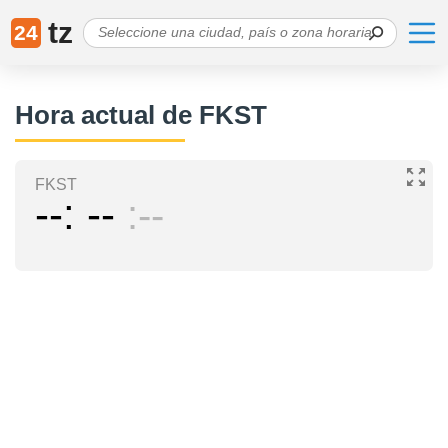
tz
24
Hora actual de FKST
FKST
--
--
--