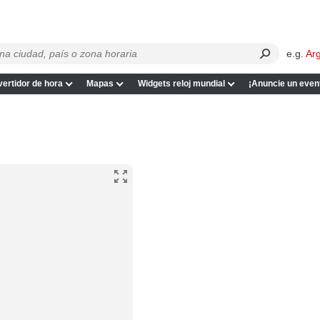
e.g.
Ar
ertidor de hora
Mapas
Widgets reloj mundial
¡Anuncie un even