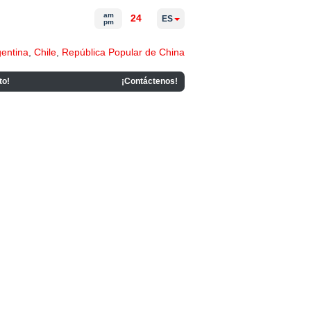
am
24
ES
pm
gentina
,
Chile
,
República Popular de China
to!
¡Contáctenos!