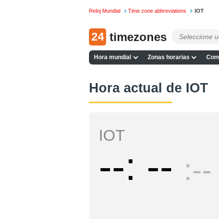
Reloj Mundial
Time zone abbreviations
IOT
24
timezones
Hora mundial
Zonas horarias
Conv
Hora actual de IOT
IOT
--
--
--