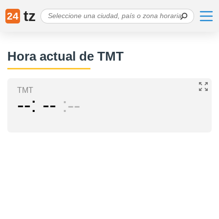
tz
24
Hora actual de TMT
TMT
--
--
--