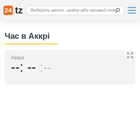
tz
24
Час в Аккрі
Аккра
--
--
--