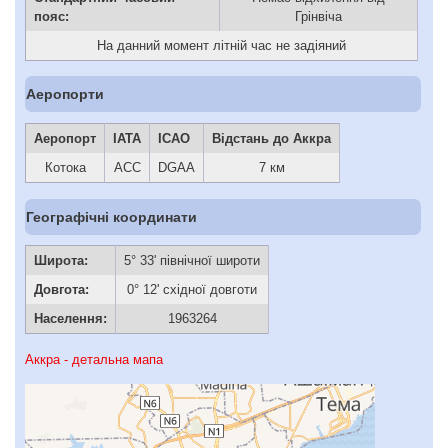
пояс:
Грінвіча
На данний момент літній час не задіяний
Аеропорти
Аеропорт
IATA
ICAO
Відстань до Аккра
Котока
ACC
DGAA
7 км
Географічні координати
Широта:
5° 33' північної широти
Довгота:
0° 12' східної довготи
Населення:
1963264
Аккра - детальна мапа