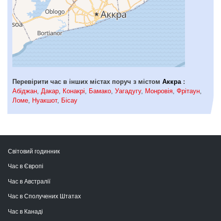
Перевірити час в інших містах поруч з містом
Аккра
:
Абіджан
,
Дакар
,
Конакрі
,
Бамако
,
Уагадугу
,
Монровія
,
Фрітаун
,
Ломе
,
Нуакшот
,
Бісау
Світовий годинник
Час в Європі
Час в Австралії
Час в Сполучених Штатах
Час в Канаді