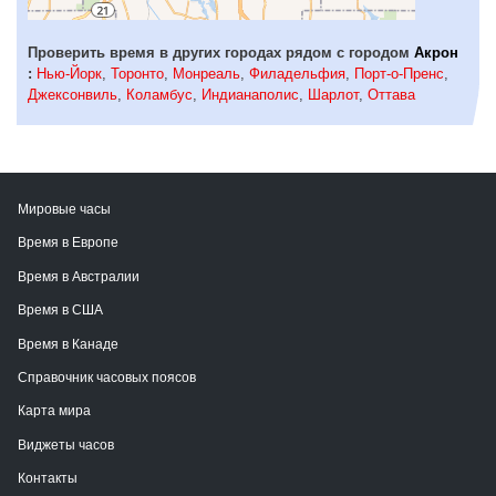
Проверить время в других городах рядом с городом
Акрон
:
Нью-Йорк
,
Торонто
,
Монреаль
,
Филадельфия
,
Порт-о-Пренс
,
Джексонвиль
,
Коламбус
,
Индианаполис
,
Шарлот
,
Оттава
Мировые часы
Время в Европе
Время в Австралии
Время в США
Время в Канаде
Справочник часовых поясов
Карта мира
Виджеты часов
Контакты