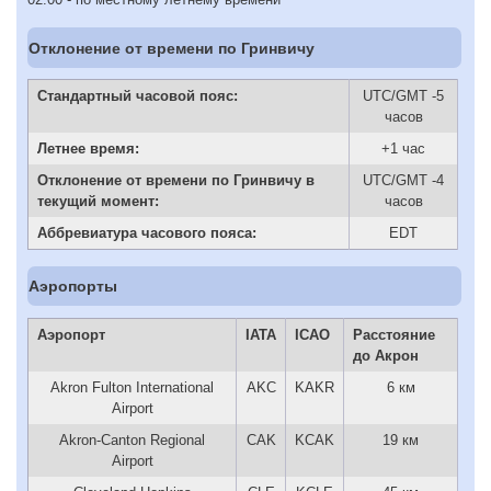
Отклонение от времени по Гринвичу
Стандартный часовой пояс:
UTC/GMT -5
часов
Летнее время:
+1 час
Отклонение от времени по Гринвичу в
UTC/GMT -4
текущий момент:
часов
Аббревиатура часового пояса:
EDT
Аэропорты
Аэропорт
IATA
ICAO
Расстояние
до Акрон
Akron Fulton International
AKC
KAKR
6 км
Airport
Akron-Canton Regional
CAK
KCAK
19 км
Airport