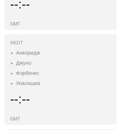
--:--
GMT
AKDT
Анкоридж
Джуно
Фэрбенкс
Уналашка
--:--
GMT