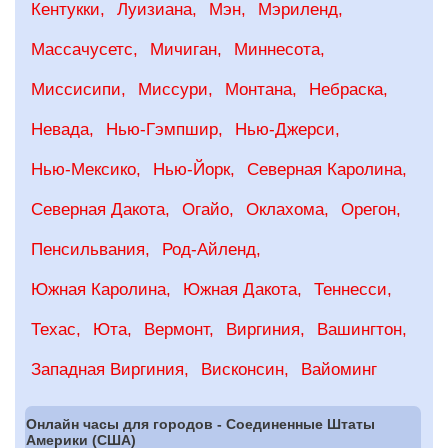
Кентукки
Луизиана
Мэн
Мэриленд
Массачусетс
Мичиган
Миннесота
Миссисипи
Миссури
Монтана
Небраска
Невада
Нью-Гэмпшир
Нью-Джерси
Нью-Мексико
Нью-Йорк
Северная Каролина
Северная Дакота
Огайо
Оклахома
Орегон
Пенсильвания
Род-Айленд
Южная Каролина
Южная Дакота
Теннесси
Техас
Юта
Вермонт
Виргиния
Вашингтон
Западная Виргиния
Висконсин
Вайоминг
Онлайн часы для городов - Соединенные Штаты
Америки (США)