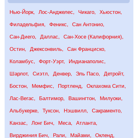
Нью-Йорк
Лос-Анджелес
Чикаго
Хьюстон
Филадельфия
Феникс
Сан Антонио
Сан-Диего
Даллас
Сан-Хосе (Калифорния)
Остин
Джексонвиль
Сан Франциско
Коламбус
Форт-Уэрт
Индианаполис
Шарлот
Сиэтл
Денвер
Эль Пасо
Детройт
Бостон
Мемфис
Портленд
Оклахома Сити
Лас-Вегас
Балтимор
Вашингтон
Милуоки
Альбукерке
Туксон
Нэшвилл
Сакраменто
Канзас
Лонг Бич
Меса
Атланта
Вирджиния Бич
Рали
Майами
Окленд