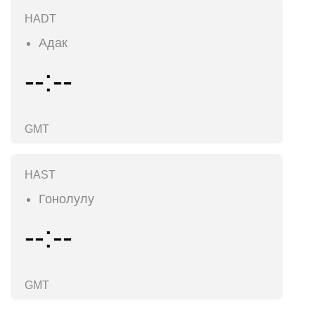
HADT
Адак
--:--
GMT
HAST
Гонолулу
--:--
GMT