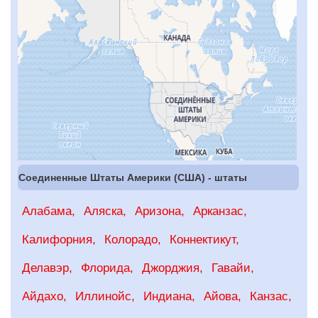
Соединенные Штаты Америки (США) - штаты
Алабама
Аляска
Аризона
Арканзас
Калифорния
Колорадо
Коннектикут
Делавэр
Флорида
Джорджия
Гавайи
Айдахо
Иллинойс
Индиана
Айова
Канзас