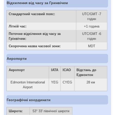
Відхилення від часу за Гринвічем
Стандартний часовий пояс:
UTC/GMT -7
годин
Літній час:
+1 година
Поточне відхілення від часу за
UTC/GMT -6
Грінвічем:
годин
Скорочена назва часової зони:
MDT
Аеропорти
Аеропорт
IATA
ICAO
Відстань до
Едмонтон
Edmonton International
YEG
CYEG
28 км
Airport
Географічні координати
Широта:
53° 33' північної широти