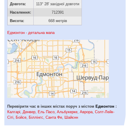
Довгота:
113° 28' західної довготи
Населення:
712391
Висота:
668 метрів
Едмонтон - детальна мапа
Перевірити час в інших містах поруч з містом
Едмонтон
:
Калгарі
,
Денвер
,
Ель Пасо
,
Альбукерке
,
Аврора
,
Солт-Лейк-
Сіті
,
Бойсе
,
Біллінгс
,
Санта Фе
,
Шайєнн