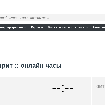
нвертер времени
Карты
Виджеты часов для сайта
Анонс м
ярит :: онлайн часы
--:--
GMT