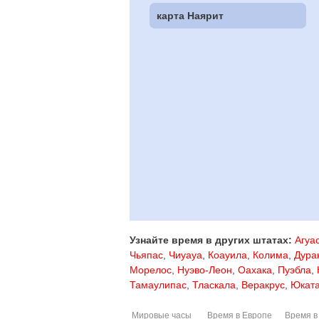
карта Наярит
Узнайте время в других штатах:
Агуа
Чьяпас
,
Чиуауа
,
Коауила
,
Колима
,
Дура
Морелос
,
Нуэво-Леон
,
Оахака
,
Пуэбла
,
Тамаулипас
,
Тласкала
,
Веракрус
,
Юкат
Мировые часы
Время в Европе
Время в