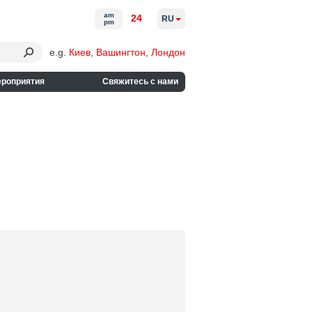
am
24
RU
pm
e.g.
Киев
,
Вашингтон
,
Лондон
ероприятия
Свяжитесь с нами