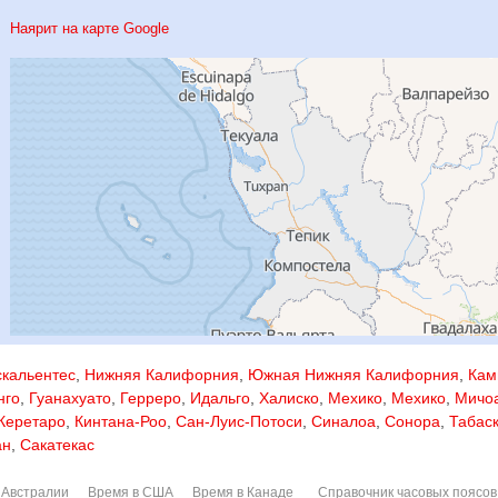
Наярит на карте Google
скальентес
,
Нижняя Калифорния
,
Южная Нижняя Калифорния
,
Кам
нго
,
Гуанахуато
,
Герреро
,
Идальго
,
Халиско
,
Мехико
,
Мехико
,
Мичо
Керетаро
,
Кинтана-Роо
,
Сан-Луис-Потоси
,
Синалоа
,
Сонора
,
Табас
ан
,
Сакатекас
 Австралии
Время в США
Время в Канаде
Справочник часовых поясов