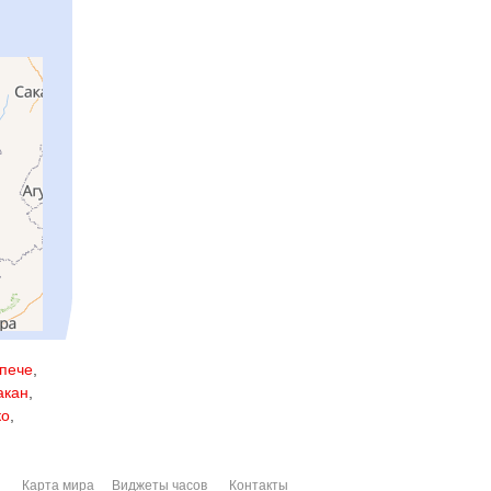
пече
,
акан
,
ко
,
Карта мира
Виджеты часов
Контакты