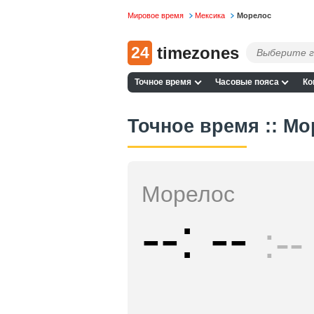
Мировое время
Мексика
Морелос
24
timezones
Точное время
Часовые пояса
Ко
Точное время :: Мо
Морелос
--
--
--