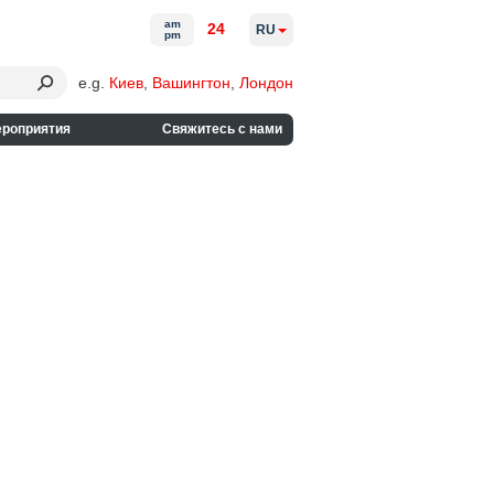
am
24
RU
pm
e.g.
Киев
,
Вашингтон
,
Лондон
ероприятия
Свяжитесь с нами