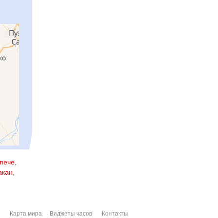
пече
,
акан
,
Карта мира
Виджеты часов
Контакты