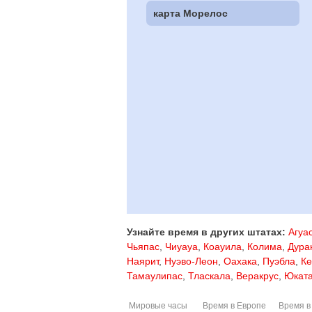
карта Морелос
Узнайте время в других штатах:
Агуа
Чьяпас
,
Чиуауа
,
Коауила
,
Колима
,
Дура
Наярит
,
Нуэво-Леон
,
Оахака
,
Пуэбла
,
Ке
Тамаулипас
,
Тласкала
,
Веракрус
,
Юкат
Мировые часы
Время в Европе
Время в