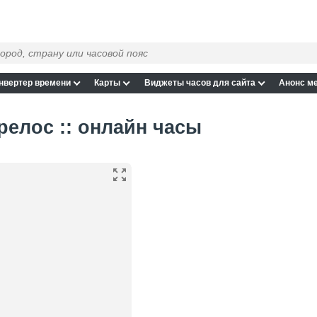
нвертер времени
Карты
Виджеты часов для сайта
Анонс м
релос :: онлайн часы