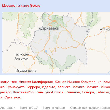
Морелос на карте Google
скальентес
,
Нижняя Калифорния
,
Южная Нижняя Калифорния
,
Кам
нго
,
Гуанахуато
,
Герреро
,
Идальго
,
Халиско
,
Мехико
,
Мехико
,
Мичо
ретаро
,
Кинтана-Роо
,
Сан-Луис-Потоси
,
Синалоа
,
Сонора
,
Табаско
,
ан
,
Сакатекас
 Австралии
Время в США
Время в Канаде
Справочник часовых поясов