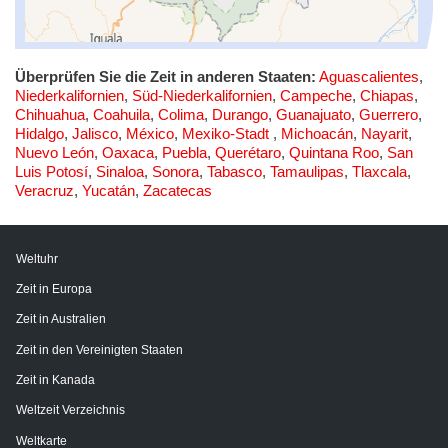
Überprüfen Sie die Zeit in anderen Staaten:
Aguascalientes
,
Niederkalifornien
,
Süd-Niederkalifornien
,
Campeche
,
Chiapas
,
Chihuahua
,
Coahuila
,
Colima
,
Durango
,
Guanajuato
,
Guerrero
,
Hidalgo
,
Jalisco
,
México
,
Mexiko-Stadt
,
Michoacán
,
Nayarit
,
Nuevo León
,
Oaxaca
,
Puebla
,
Querétaro
,
Quintana Roo
,
San
Luis Potosí
,
Sinaloa
,
Sonora
,
Tabasco
,
Tamaulipas
,
Tlaxcala
,
Veracruz
,
Yucatán
,
Zacatecas
Weltuhr
Zeit in Europa
Zeit in Australien
Zeit in den Vereinigten Staaten
Zeit in Kanada
Weltzeit Verzeichnis
Weltkarte