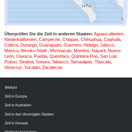
Überprüfen Sie die Zeit in anderen Staaten:
Aguascalientes
,
Niederkalifornien
,
Campeche
,
Chiapas
,
Chihuahua
,
Coahuila
,
Colima
,
Durango
,
Guanajuato
,
Guerrero
,
Hidalgo
,
Jalisco
,
México
,
Mexiko-Stadt
,
Michoacán
,
Morelos
,
Nayarit
,
Nuevo
León
,
Oaxaca
,
Puebla
,
Querétaro
,
Quintana Roo
,
San Luis
Potosí
,
Sinaloa
,
Sonora
,
Tabasco
,
Tamaulipas
,
Tlaxcala
,
Veracruz
,
Yucatán
,
Zacatecas
Weltuhr
Zeit in Europa
Zeit in Australien
Zeit in den Vereinigten Staaten
Zeit in Kanada