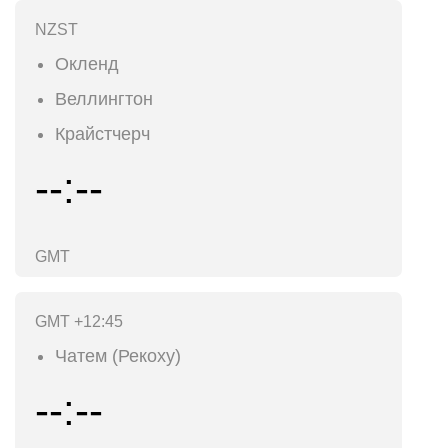
NZST
Окленд
Веллингтон
Крайстчерч
--:--
GMT
GMT +12:45
Чатем (Рекоху)
--:--