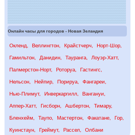
Онлайн часы для городов - Новая Зеландия
Окленд
Веллингтон
Крайстчерч
Норт-Шор
Гамильтон
Данидин
Тауранга
Лоуэр-Хатт
Палмерстон-Норт
Роторуа
Гастингс
Нельсон
Нейпир
Порируа
Фангареи
Нью-Плимут
Инверкаргилл
Вангануи
Аппер-Хатт
Гисборн
Ашбертон
Тимару
Бленхейм
Таупо
Мастертон
Факатане
Гор
Куинстаун
Греймут
Рассел
Олбани