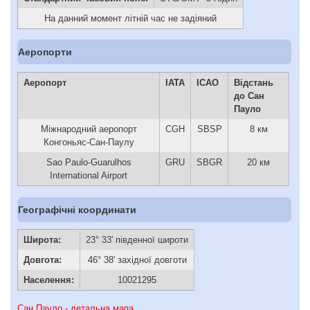
На данний момент літній час не задіяний
Аеропорти
Аеропорт
IATA
ICAO
Відстань
до Сан
Пауло
Міжнародний аеропорт
CGH
SBSP
8 км
Конгоньяс-Сан-Паулу
Sao Paulo-Guarulhos
GRU
SBGR
20 км
International Airport
Географічні координати
Широта:
23° 33' південної широти
Довгота:
46° 38' західної довготи
Населення:
10021295
Сан Пауло - детальна мапа