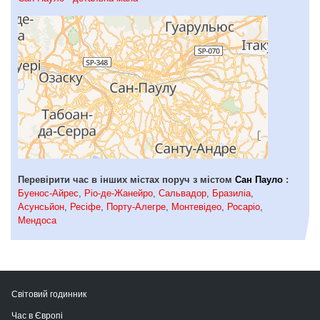
Перевірити час в інших містах поруч з містом
Сан Пауло
:
Буенос-Айрес
,
Ріо-де-Жанейро
,
Сальвадор
,
Бразиліа
,
Асунсьйон
,
Ресіфе
,
Порту-Алегре
,
Монтевідео
,
Росаріо
,
Мендоса
Світовий годинник
Час в Європі