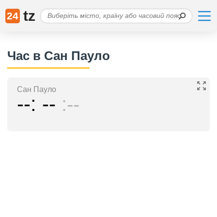
tz
24
Час в Сан Пауло
Сан Пауло
--
--
--