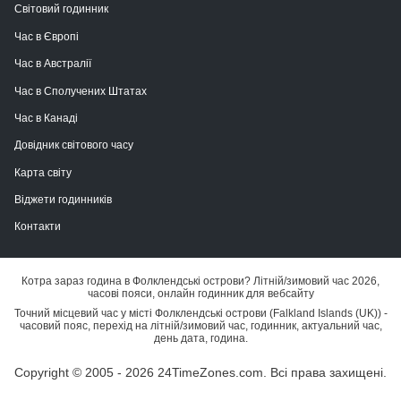
Світовий годинник
Час в Європі
Час в Австралії
Час в Сполучених Штатах
Час в Канаді
Довідник світового часу
Карта світу
Віджети годинників
Контакти
Котра зараз година в Фолклендські острови? Літній/зимовий час 2026,
часові пояси, онлайн годинник для вебсайту
Точний місцевий час у місті Фолклендські острови (Falkland Islands (UK)) -
часовий пояс, перехід на літній/зимовий час, годинник, актуальний час,
день дата, година.
Copyright © 2005 - 2026 24TimeZones.com.
Всі права захищені.