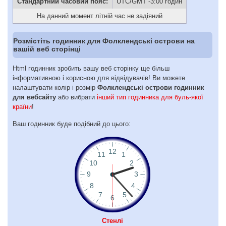
Стандартний часовий пояс:
UTC/GMT -3:00 годин
На данний момент літній час не задіяний
Розмістіть годинник для Фолклендські острови на
вашій веб сторінці
Html годинник зробить вашу веб сторінку ще більш
інформативною і корисною для відвідувачів! Ви можете
налаштувати колір і розмір
Фолклендські острови годинник
для вебсайту
або вибрати
інший тип годинника для буль-якої
країни
!
Ваш годинник буде подібний до цього:
Стенлі