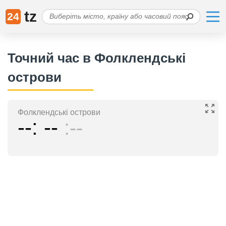
tz
24
Точний час в Фолклендські
острови
Фолклендські острови
--
--
--