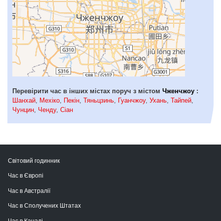
Перевірити час в інших містах поруч з містом
Чженчжоу
:
Шанхай
,
Мехіко
,
Пекін
,
Тяньцзинь
,
Гуанчжоу
,
Ухань
,
Тайпей
,
Чунцин
,
Ченду
,
Сіан
Світовий годинник
Час в Європі
Час в Австралії
Час в Сполучених Штатах
Час в Канаді