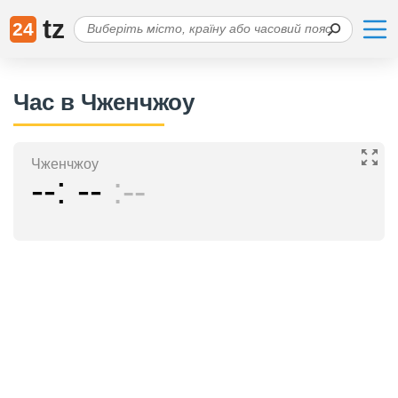
tz
24
Час в Чженчжоу
Чженчжоу
--
--
--