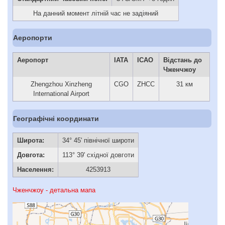
На данний момент літній час не задіяний
Аеропорти
Аеропорт
IATA
ICAO
Відстань до
Чженчжоу
Zhengzhou Xinzheng
CGO
ZHCC
31 км
International Airport
Географічні координати
Широта:
34° 45' північної широти
Довгота:
113° 39' східної довготи
Населення:
4253913
Чженчжоу - детальна мапа