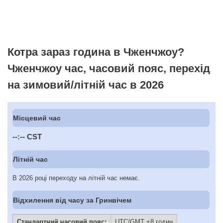
Котра зараз година в Чженчжоу?
Чженчжоу час, часовий пояс, перехід
на зимовий/літній час в 2026
Місцевий час
--:--
CST
Літній час
В 2026 році переходу на літній час немає.
Відхилення від часу за Гринвічем
Стандартний часовий пояс:
UTC/GMT +8 годин