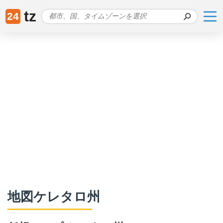
tz
24
地図ケレタロ州