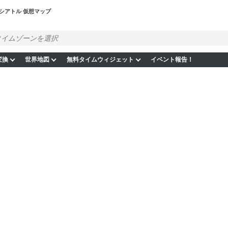
シアトル 仮想マップ
変換
世界地図
無料タイムウィジェット
イベント報告！