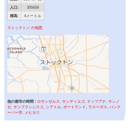
人口:
305658
標高:
4メートル
ストックトン の地図
他の都市の時間 :
ロサンゼルス
,
サンディエゴ
,
ティフアナ
,
サンノ
ゼ
,
サンフランシスコ
,
シアトル
,
ポートランド
,
ラスベガス
,
バンク
ーバー市
,
メヒカリ