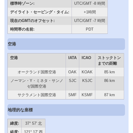
標準時ゾーン:
UTC/GMT -8 時間
デイライト・セービング・タイム:
+1時間
現在のGMTのオフセット:
UTC/GMT -7 時間
時間帯の名前:
PDT
空港
空港
IATA
ICAO
ストックトン
までの距離
オークランド国際空港
OAK
KOAK
85 km
ノーマン・Y・ミネタ・サンノ
SJC
KSJC
86 km
ゼ国際空港
サクラメント国際空港
SMF
KSMF
87 km
地理的な座標
緯度:
37° 57' 北
経度:
121° 17' 西