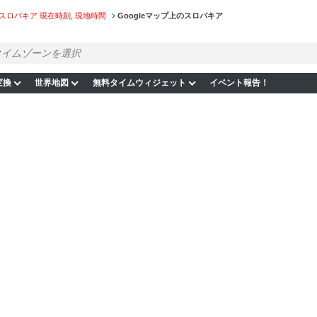
スロバキア 現在時刻, 現地時間
Googleマップ上のスロバキア
変換
世界地図
無料タイムウィジェット
イベント報告！