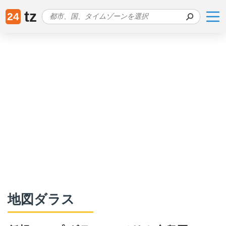
tz
24
地図ダラス