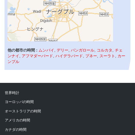
他の都市の時間 :
ムンバイ
,
デリー
,
バンガロール
,
コルカタ
,
チェ
ンナイ
,
アフマダーバード
,
ハイデラバード
,
プネー
,
スーラト
,
カー
ンプル
世界時計
ヨーロッパの時間
オーストラリアの時間
アメリカの時間
カナダの時間