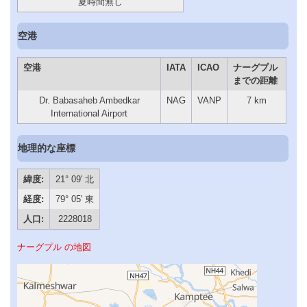
夏時間無し
空港
空港
IATA
ICAO
ナーグプル
までの距離
Dr. Babasaheb Ambedkar
NAG
VANP
7 km
International Airport
地理的な座標
緯度:
21° 09' 北
経度:
79° 05' 東
人口:
2228018
ナーグプル の地図