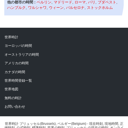
他の都市の時間 :
ベルリン
,
マドリード
,
ローマ
,
パリ
,
ブダペスト
,
ハンブルク
,
ワルシャワ
,
ウィーン
,
バルセロナ
,
ストックホルム
世界時計
ヨーロッパの時間
オーストラリアの時間
アメリカの時間
カナダの時間
世界時間登録一覧
世界地図
無料の時計
お問い合わせ
世界時計 ブリュッセル(Brussels), ベルギー(Belgium) - 現在時刻, 現地時間, 正
確時刻, 公式時刻, 標準時刻, 世界の時刻. ブリュッセル の現在の時刻. オンライ