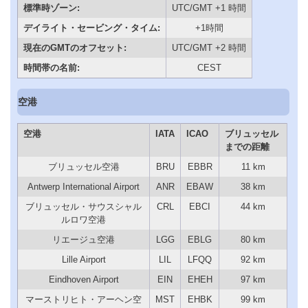
標準時ゾーン:
UTC/GMT +1 時間
デイライト・セービング・タイム:
+1時間
現在のGMTのオフセット:
UTC/GMT +2 時間
時間帯の名前:
CEST
空港
空港
IATA
ICAO
ブリュッセル
までの距離
ブリュッセル空港
BRU
EBBR
11 km
Antwerp International Airport
ANR
EBAW
38 km
ブリュッセル・サウスシャル
CRL
EBCI
44 km
ルロワ空港
リエージュ空港
LGG
EBLG
80 km
Lille Airport
LIL
LFQQ
92 km
Eindhoven Airport
EIN
EHEH
97 km
マーストリヒト・アーヘン空
MST
EHBK
99 km