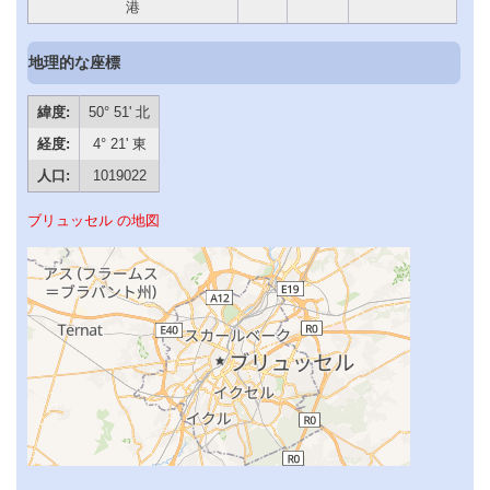
港
地理的な座標
緯度:
50° 51' 北
経度:
4° 21' 東
人口:
1019022
ブリュッセル の地図