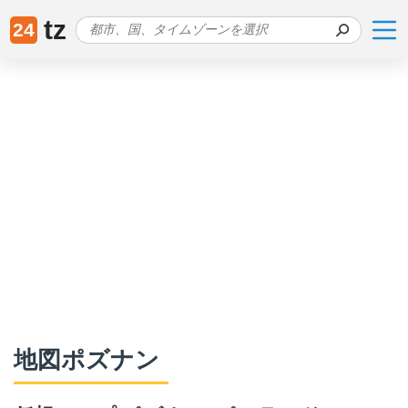
tz
24
地図ポズナン