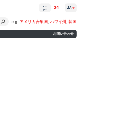
am
24
JA
pm
e.g.
アメリカ合衆国
,
ハワイ州
,
韓国
お問い合わせ