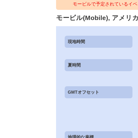
モービルで予定されているイベ
モービル(Mobile), アメリカ合
現地時間
夏時間
GMTオフセット
地理的な座標