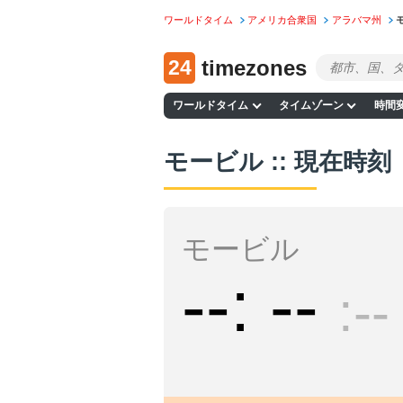
ワールドタイム
アメリカ合衆国
アラバマ州
24
timezones
ワールドタイム
タイムゾーン
時間
モービル :: 現在時刻
モービル
--
--
--