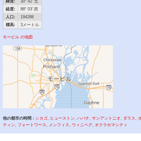
緯度:
30° 42' 北
経度:
88° 03' 西
人口:
194288
標高:
3メートル
モービル の地図
他の都市の時間 :
シカゴ
,
ヒューストン
,
ハバナ
,
サンアントニオ
,
ダラス
,
ティン
,
フォートワース
,
メンフィス
,
ウィニペグ
,
オクラホマシティ