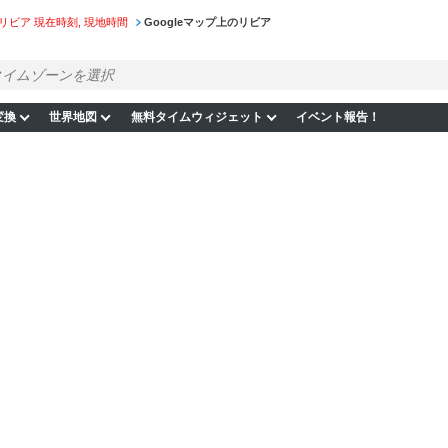
リビア 現在時刻, 現地時間
Googleマップ上のリビア
変換
世界地図
無料タイムウィジェット
イベント報告！