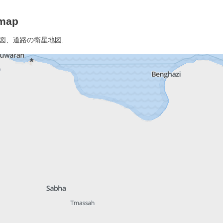
map
地図、道路の衛星地図.