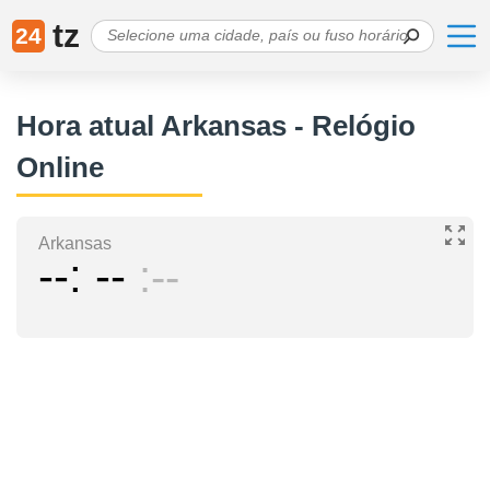
tz
24
Hora atual Arkansas - Relógio
Online
Arkansas
--
--
--