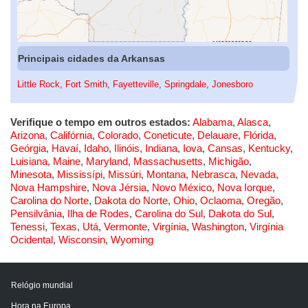
Principais cidades da Arkansas
Little Rock
,
Fort Smith
,
Fayetteville
,
Springdale
,
Jonesboro
Verifique o tempo em outros estados:
Alabama
,
Alasca
,
Arizona
,
Califórnia
,
Colorado
,
Coneticute
,
Delauare
,
Flórida
,
Geórgia
,
Havaí
,
Idaho
,
Ilinóis
,
Indiana
,
Iova
,
Cansas
,
Kentucky
,
Luisiana
,
Maine
,
Maryland
,
Massachusetts
,
Michigão
,
Minesota
,
Mississípi
,
Missúri
,
Montana
,
Nebrasca
,
Nevada
,
Nova Hampshire
,
Nova Jérsia
,
Novo México
,
Nova Iorque
,
Carolina do Norte
,
Dakota do Norte
,
Ohio
,
Oclaoma
,
Oregão
,
Pensilvânia
,
Ilha de Rodes
,
Carolina do Sul
,
Dakota do Sul
,
Tenessi
,
Texas
,
Utá
,
Vermonte
,
Virgínia
,
Washington
,
Virgínia
Ocidental
,
Wisconsin
,
Wyoming
Relógio mundial
Hora na Europa