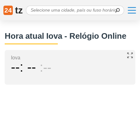
tz
24
Hora atual Iova - Relógio Online
Iova
--
--
--