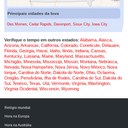
Principais cidades da Iova
Des Moines
,
Cedar Rapids
,
Davenport
,
Sioux City
,
Iowa City
Verifique o tempo em outros estados:
Alabama
,
Alasca
,
Arizona
,
Arkansas
,
Califórnia
,
Colorado
,
Coneticute
,
Delauare
,
Flórida
,
Geórgia
,
Havaí
,
Idaho
,
Ilinóis
,
Indiana
,
Cansas
,
Kentucky
,
Luisiana
,
Maine
,
Maryland
,
Massachusetts
,
Michigão
,
Minesota
,
Mississípi
,
Missúri
,
Montana
,
Nebrasca
,
Nevada
,
Nova Hampshire
,
Nova Jérsia
,
Novo México
,
Nova
Iorque
,
Carolina do Norte
,
Dakota do Norte
,
Ohio
,
Oclaoma
,
Oregão
,
Pensilvânia
,
Ilha de Rodes
,
Carolina do Sul
,
Dakota do
Sul
,
Tenessi
,
Texas
,
Utá
,
Vermonte
,
Virgínia
,
Washington
,
Virgínia Ocidental
,
Wisconsin
,
Wyoming
Relógio mundial
Hora na Europa
Hora na Austrália