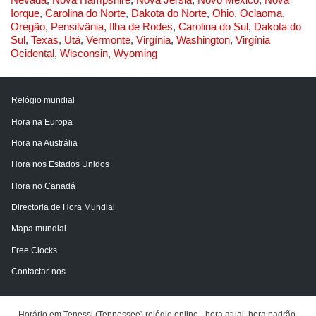
Iorque
,
Carolina do Norte
,
Dakota do Norte
,
Ohio
,
Oclaoma
,
Oregão
,
Pensilvânia
,
Ilha de Rodes
,
Carolina do Sul
,
Dakota do
Sul
,
Texas
,
Utá
,
Vermonte
,
Virgínia
,
Washington
,
Virgínia
Ocidental
,
Wisconsin
,
Wyoming
Relógio mundial
Hora na Europa
Hora na Austrália
Hora nos Estados Unidos
Hora no Canadá
Directoria de Hora Mundial
Mapa mundial
Free Clocks
Contactar-nos
Horário em Tenessi (Tennessee) relógio online - hora atual, hora padrão,