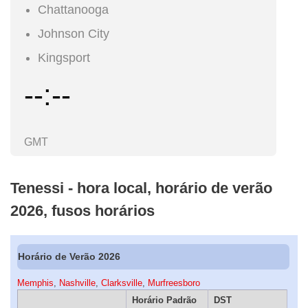
Chattanooga
Johnson City
Kingsport
--:--
GMT
Tenessi - hora local, horário de verão
2026, fusos horários
Horário de Verão 2026
Memphis
,
Nashville
,
Clarksville
,
Murfreesboro
Horário Padrão
DST