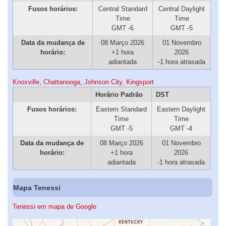
Fusos horários:
Central Standard
Central Daylight
Time
Time
GMT -6
GMT -5
Data da mudança de
08 Março 2026
01 Novembro
horário:
+1 hora
2026
adiantada
-1 hora atrasada
Knoxville
,
Chattanooga
,
Johnson City
,
Kingsport
Horário Padrão
DST
Fusos horários:
Eastern Standard
Eastern Daylight
Time
Time
GMT -5
GMT -4
Data da mudança de
08 Março 2026
01 Novembro
horário:
+1 hora
2026
adiantada
-1 hora atrasada
Mapa Tenessi
Tenessi em mapa de Google