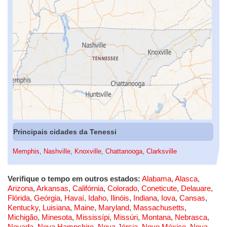
Principais cidades da Tenessi
Memphis
,
Nashville
,
Knoxville
,
Chattanooga
,
Clarksville
Verifique o tempo em outros estados:
Alabama
,
Alasca
,
Arizona
,
Arkansas
,
Califórnia
,
Colorado
,
Coneticute
,
Delauare
,
Flórida
,
Geórgia
,
Havaí
,
Idaho
,
Ilinóis
,
Indiana
,
Iova
,
Cansas
,
Kentucky
,
Luisiana
,
Maine
,
Maryland
,
Massachusetts
,
Michigão
,
Minesota
,
Mississípi
,
Missúri
,
Montana
,
Nebrasca
,
Nevada
,
Nova Hampshire
,
Nova Jérsia
,
Novo México
,
Nova