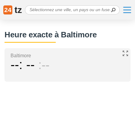
tz
24
Heure exacte à Baltimore
Baltimore
--
--
--