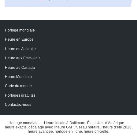
Horloge mondiale
Heure en Europe
Heure en Australie
Heure aux Etats-Unis
Heure au Canada
Heure Mondiale
Carte du monde
Horloges gratuites
Contactez-nous
Horloge mondiale — Heure locale à Baltimore, États-Unis d'Amérique —
heure exacte, décalage avec l'heure GMT, fuseau horaire, l'heure d’été 2026,
heure avancée, horloge en ligne, heure officielle.