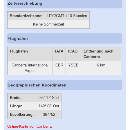
Zeitverschiebung
Standardzeitzone:
UTC/GMT +10 Stunden
Keine Sommerzeit
Flughäfen
Flughafen
IATA
ICAO
Entfernung nach
Canberra
Canberra International
CBR
YSCB
6 km
Airport
Geographischen Koordinaten
Breite:
35° 17' Süd
Länge:
149° 08' Ost
Bevölkerung:
367752
Online-Karte von Canberra