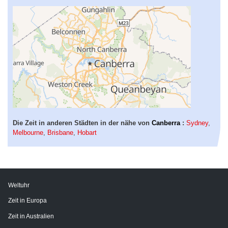
Die Zeit in anderen Städten in der nähe von
Canberra
:
Sydney
,
Melbourne
,
Brisbane
,
Hobart
Weltuhr
Zeit in Europa
Zeit in Australien