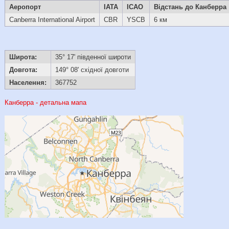
Аеропорт
IATA
ICAO
Відстань до Канберра
Canberra International Airport
CBR
YSCB
6 км
Широта:
35° 17' південної широти
Довгота:
149° 08' східної довготи
Населення:
367752
Канберра - детальна мапа