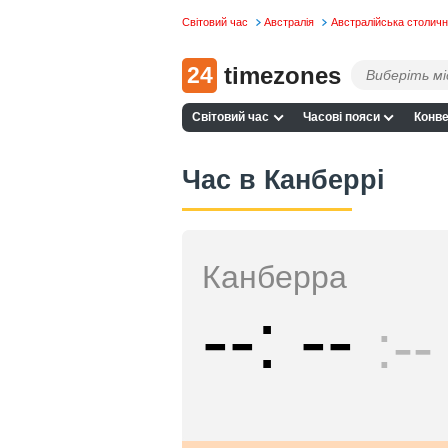
Світовий час
Австралія
Австралійська столичн
24
timezones
Світовий час
Часові пояси
Конве
Час в Канберрі
Канберра
--
--
--