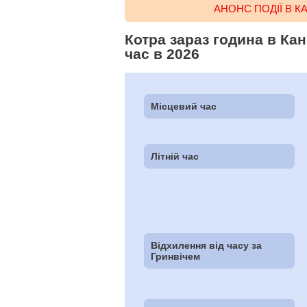
АНОНС ПОДІЇ В К
Котра зараз година в Кан
час в 2026
Місцевий час
Літній час
Відхилення від часу за
Гринвічем