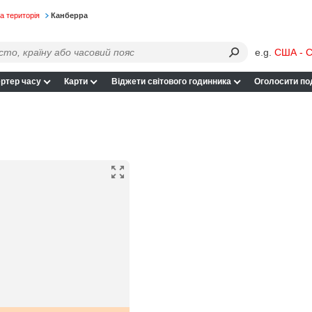
а територія
Канберра
e.g.
США - С
ртер часу
Карти
Віджети світового годинника
Оголосити по