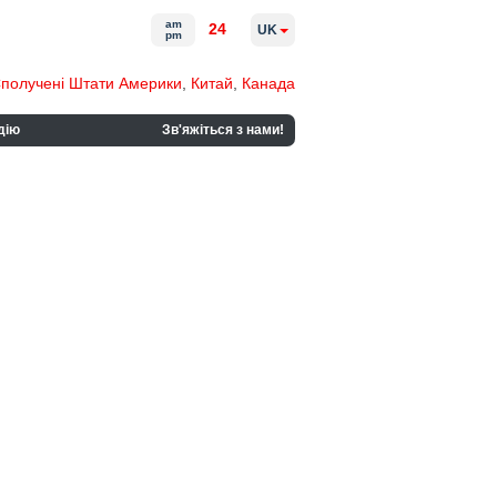
am
24
UK
pm
получені Штати Америки
,
Китай
,
Канада
дію
Зв'яжіться з нами!