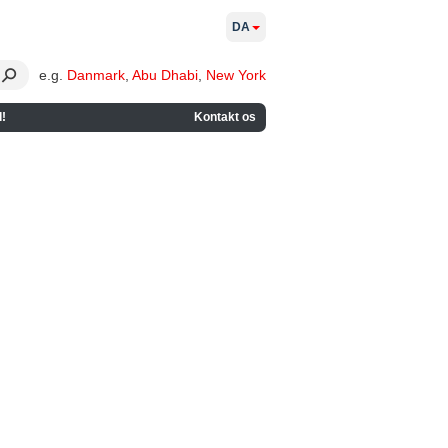
DA
e.g.
Danmark
,
Abu Dhabi
,
New York
!
Kontakt os