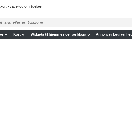
tkort - gade- og områdekort
er
Kort
Widgets til hjemmesider og blogs
Annoncer begivenhed