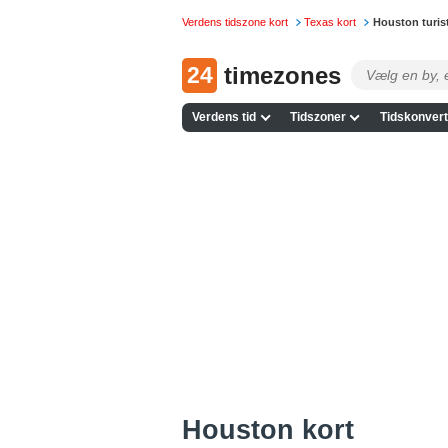
Verdens tidszone kort
Texas kort
Houston turis
24
timezones
Verdens tid
Tidszoner
Tidskonvert
Houston kort