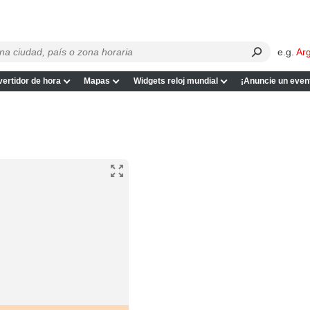
e.g.
Ar
ertidor de hora
Mapas
Widgets reloj mundial
¡Anuncie un even