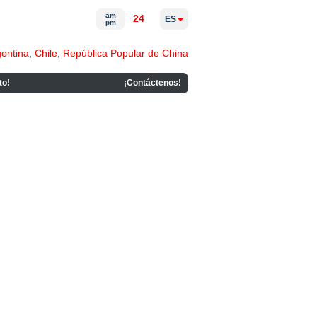
am
24
ES
pm
gentina
,
Chile
,
República Popular de China
to!
¡Contáctenos!