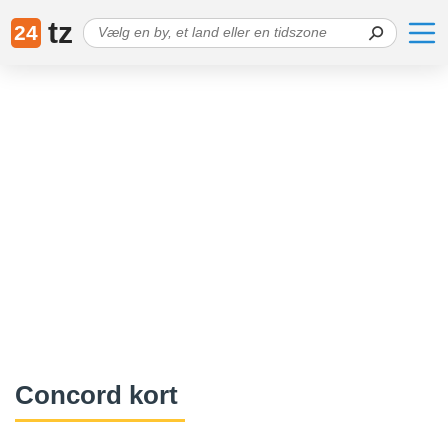
tz
24
Concord kort