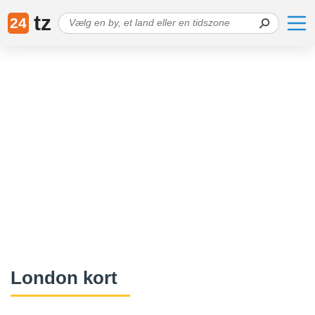
tz
24
London kort