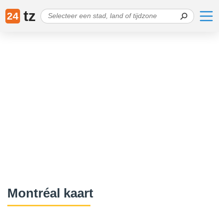
tz
24
Montréal kaart