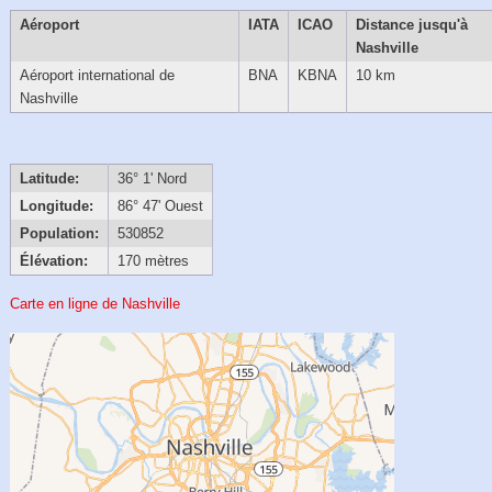
Aéroport
IATA
ICAO
Distance jusqu'à
Nashville
Aéroport international de
BNA
KBNA
10 km
Nashville
Latitude:
36° 1' Nord
Longitude:
86° 47' Ouest
Population:
530852
Élévation:
170 mètres
Carte en ligne de Nashville