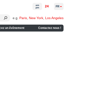
am
24
FR
pm
e.g.
Paris
,
New York
,
Los Angeles
cez un évènement
Contactez nous !