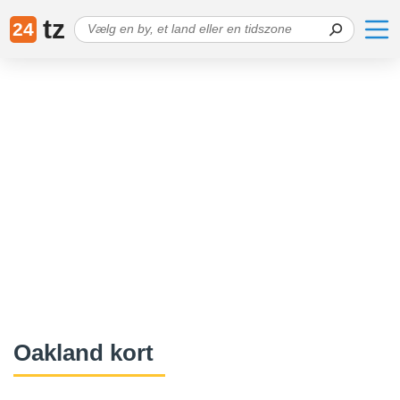
tz
24
Oakland kort