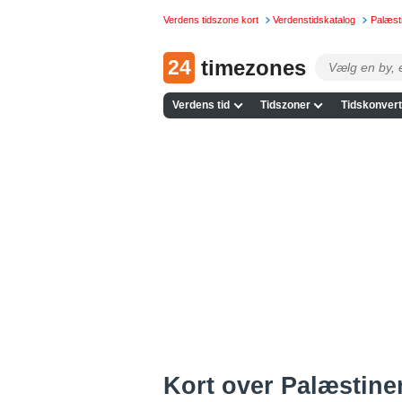
Verdens tidszone kort
Verdenstidskatalog
Palæsti
24
timezones
Verdens tid
Tidszoner
Tidskonvert
Kort over Palæstin