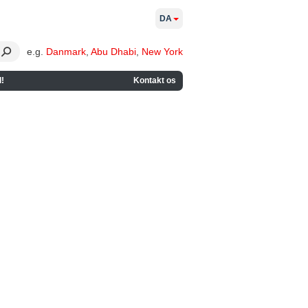
DA
e.g.
Danmark
,
Abu Dhabi
,
New York
!
Kontakt os