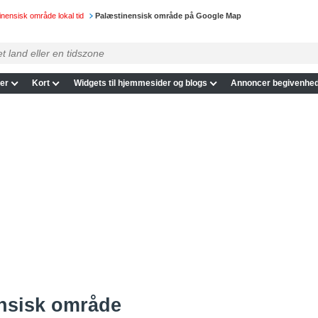
nensisk område lokal tid
Palæstinensisk område på Google Map
er
Kort
Widgets til hjemmesider og blogs
Annoncer begivenhed
ensisk område