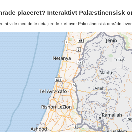
mråde placeret? Interaktivt Palæstinensisk
re at vide med dette detaljerede kort over Palæstinensisk område leve