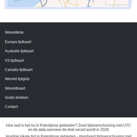
Wereldklok
Europa tijdkaart
Australië tijdkaart
VS tijdkaart
Canada tijdkaart
Wereld tijdgids
Wereldkaart
Gratis klokken
Contact
Hoe laat is het nu in Palestijnse gebieden? Zoek tijdsverschuiving met UTC
en de data wanneer de klok verzet wordt in 2026
Huidige lokale tijd in Palestijnse gebieden - standaard tijdsverschuiving met