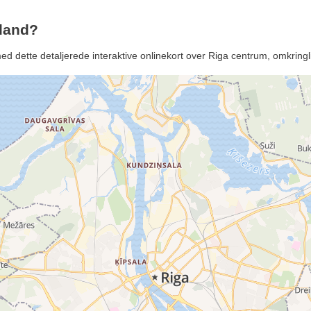
tland?
 med dette detaljerede interaktive onlinekort over Riga centrum, omkrin