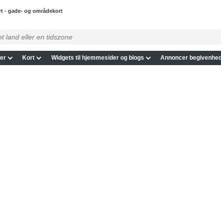
rt - gade- og områdekort
er
Kort
Widgets til hjemmesider og blogs
Annoncer begivenhed