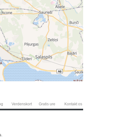
og
Verdenskort
Gratis ure
Kontakt os
s.