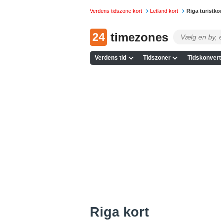
Verdens tidszone kort
Letland kort
Riga turistko
24
timezones
Verdens tid
Tidszoner
Tidskonvert
Riga kort