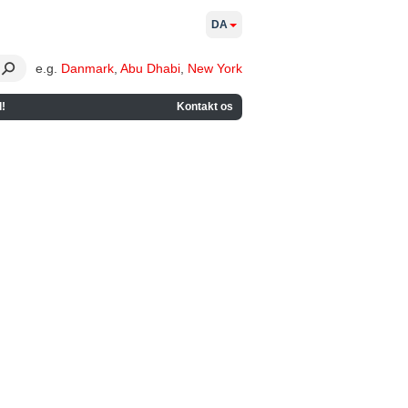
DA
e.g.
Danmark
,
Abu Dhabi
,
New York
!
Kontakt os