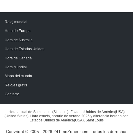
Reloj mundial
Hora de Europa
Hora de Australia
Hora de Estados Unidos
Hora de Canadá
Hora Mundial
Mapa del mundo
Relojes gratis
Contacto
Hora actual de Saint Louis (St. Louis), Estados Unidos de América(USA)
(United States). Hora exacta, horario de verano 2026 y diferencia horaria con
Estados Unidos de América(USA), Saint Louis
Copyright © 2005 - 2026 24TimeZones.com.
Todos los derechos