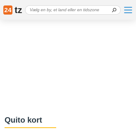
tz
24
Quito kort