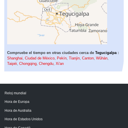
Compruebe el tiempo en otras ciudades cerca de
Tegucigalpa
:
Shanghai
,
Ciudad de México
,
Pekín
,
Tianjin
,
Canton
,
Wǔhàn
,
Taipéi
,
Chongqing
,
Chengdu
,
Xi'an
Reloj mundial
Hora de Europa
Hora de Australia
Hora de Estados Unidos
Hora de Canadá