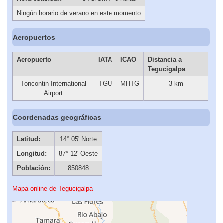
Ningún horario de verano en este momento
Aeropuertos
Aeropuerto
IATA
ICAO
Distancia a
Tegucigalpa
Toncontin International
TGU
MHTG
3 km
Airport
Coordenadas geográficas
Latitud:
14° 05' Norte
Longitud:
87° 12' Oeste
Población:
850848
Mapa online de Tegucigalpa