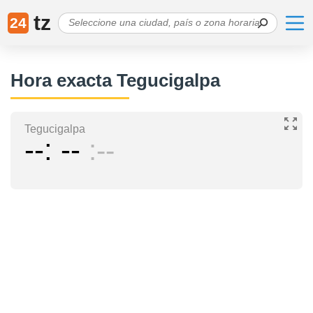
tz
24
Hora exacta Tegucigalpa
Tegucigalpa
--
--
--