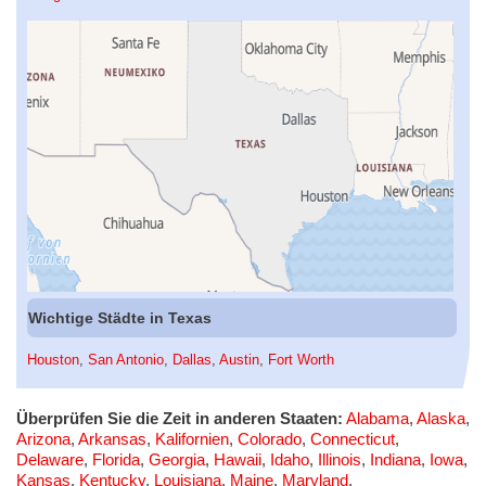
Wichtige Städte in Texas
Houston
,
San Antonio
,
Dallas
,
Austin
,
Fort Worth
Überprüfen Sie die Zeit in anderen Staaten:
Alabama
,
Alaska
,
Arizona
,
Arkansas
,
Kalifornien
,
Colorado
,
Connecticut
,
Delaware
,
Florida
,
Georgia
,
Hawaii
,
Idaho
,
Illinois
,
Indiana
,
Iowa
,
Kansas
,
Kentucky
,
Louisiana
,
Maine
,
Maryland
,