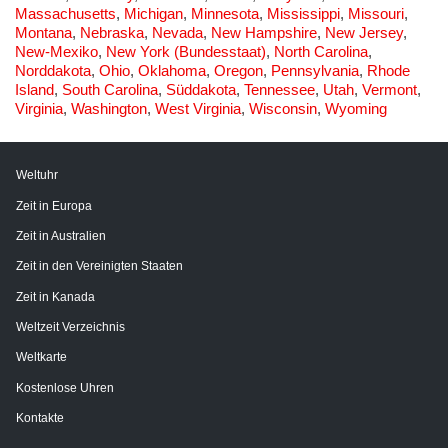
Massachusetts
,
Michigan
,
Minnesota
,
Mississippi
,
Missouri
,
Montana
,
Nebraska
,
Nevada
,
New Hampshire
,
New Jersey
,
New-Mexiko
,
New York (Bundesstaat)
,
North Carolina
,
Norddakota
,
Ohio
,
Oklahoma
,
Oregon
,
Pennsylvania
,
Rhode
Island
,
South Carolina
,
Süddakota
,
Tennessee
,
Utah
,
Vermont
,
Virginia
,
Washington
,
West Virginia
,
Wisconsin
,
Wyoming
Weltuhr
Zeit in Europa
Zeit in Australien
Zeit in den Vereinigten Staaten
Zeit in Kanada
Weltzeit Verzeichnis
Weltkarte
Kostenlose Uhren
Kontakte