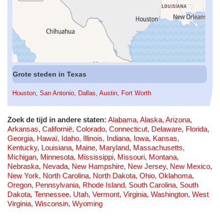
Grote steden in Texas
Houston
,
San Antonio
,
Dallas
,
Austin
,
Fort Worth
Zoek de tijd in andere staten:
Alabama
,
Alaska
,
Arizona
,
Arkansas
,
Californië
,
Colorado
,
Connecticut
,
Delaware
,
Florida
,
Georgia
,
Hawaï
,
Idaho
,
Illinois
,
Indiana
,
Iowa
,
Kansas
,
Kentucky
,
Louisiana
,
Maine
,
Maryland
,
Massachusetts
,
Michigan
,
Minnesota
,
Mississippi
,
Missouri
,
Montana
,
Nebraska
,
Nevada
,
New Hampshire
,
New Jersey
,
New Mexico
,
New York
,
North Carolina
,
North Dakota
,
Ohio
,
Oklahoma
,
Oregon
,
Pennsylvania
,
Rhode Island
,
South Carolina
,
South
Dakota
,
Tennessee
,
Utah
,
Vermont
,
Virginia
,
Washington
,
West
Virginia
,
Wisconsin
,
Wyoming